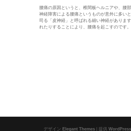
腰痛の原因というと、椎間板ヘルニアや、腰
神経障害による腰痛というものが意外に多い
司る「皮神経」と呼ばれる細い神経がありま
れたりすることにより、腰痛を起こすのです。..
デザイン
Elegant Themes
| 提供
WordPres