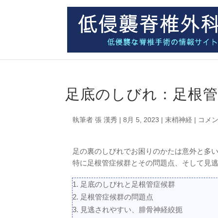
足底のしびれ：足根管
執筆者
張 漢秀
|
8月 5, 2023
|
末梢神経
|
コメン
足の裏のしびれでお困りのかたは意外と多
特に足根管症候群とその問題点、そして見
足底のしびれと足根管症候群
足根管症候群の問題点
見逃されやすい、腓骨神経絞扼