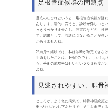
足根管症候群の問題点
足底のしびれというと、足根管症候群が疑
あります。端的に言うと、診断が難しいとい
っきり分かりませんし、筋電図などの、神
す。結果として、誤診につながることが多
がありませんね。
私自身の経験では、私は診断が確定できな
手術をしたことは、1例のみです。しかしな
も、手術の成功率はせいぜい５０％程度だ
よね。
見逃されやすい、腓骨
ところが、よく似た病気で、腓骨神経絞扼
出っ張りの少し下あたりで、そこを走行す