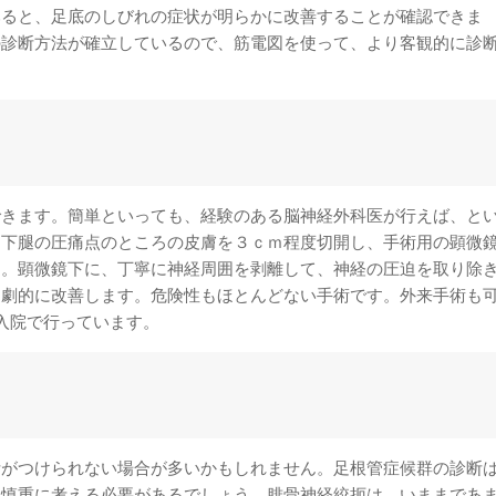
みると、足底のしびれの症状が明らかに改善することが確認できま
の診断方法が確立しているので、筋電図を使って、より客観的に診
できます。簡単といっても、経験のある脳神経外科医が行えば、と
。下腿の圧痛点のところの皮膚を３ｃｍ程度切開し、手術用の顕微
す。顕微鏡下に、丁寧に神経周囲を剥離して、神経の圧迫を取り除
は劇的に改善します。危険性もほとんどない手術です。外来手術も
入院で行っています。
断がつけられない場合が多いかもしれません。足根管症候群の診断
は慎重に考える必要があるでしょう。腓骨神経絞扼は、いままであ