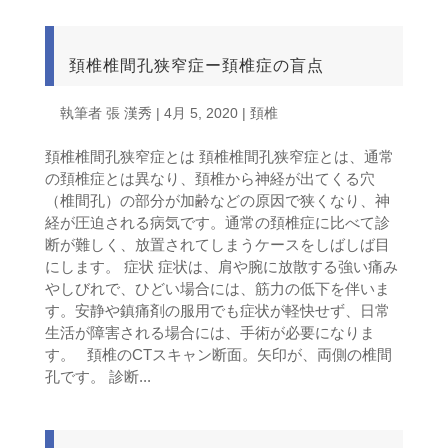
頚椎椎間孔狭窄症ー頚椎症の盲点
執筆者
張 漢秀
|
4月 5, 2020
|
頚椎
頚椎椎間孔狭窄症とは 頚椎椎間孔狭窄症とは、通常
の頚椎症とは異なり、頚椎から神経が出てくる穴
（椎間孔）の部分が加齢などの原因で狭くなり、神
経が圧迫される病気です。通常の頚椎症に比べて診
断が難しく、放置されてしまうケースをしばしば目
にします。 症状 症状は、肩や腕に放散する強い痛み
やしびれで、ひどい場合には、筋力の低下を伴いま
す。安静や鎮痛剤の服用でも症状が軽快せず、日常
生活が障害される場合には、手術が必要になりま
す。 頚椎のCTスキャン断面。矢印が、両側の椎間
孔です。 診断...