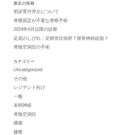
最近の投稿
初診受付停止について
脊椎固定が不要な脊椎手術
2024年4月以降の診療
足底のしびれ：足根管症候群？腓骨神経絞扼？
脊髄空洞症の手術
カテゴリー
Uncategorized
その他
レジデント向け
一般
末梢神経
脊髄空洞症
腫瘍
腰椎