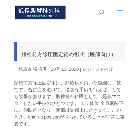
頚椎前方除圧固定術の術式（医師向け）
執筆者
張 漢秀
|
10月 13, 2020
|
レジデント向け
頚椎前方除圧固定術は、顕微鏡を用いた繊細な手技
です。合併症を避けて、適切な手術を行えば、とて
も効果があります。脳神経外科医として、是非マス
ターしたい手技のひとつです。 １．体位 全身麻酔下
に、仰臥位となり、頭部は馬蹄上に起きます。この
とき、chin-up positionが取られていることが非常に重
要です。...