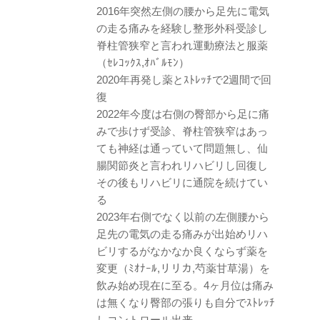
2016年突然左側の腰から足先に電気
の走る痛みを経験し整形外科受診し
脊柱管狭窄と言われ運動療法と服薬
（ｾﾚｺｯｸｽ,ｵﾊﾞﾙﾓﾝ）
2020年再発し薬とｽﾄﾚｯﾁで2週間で回
復
2022年今度は右側の臀部から足に痛
みで歩けず受診、脊柱管狭窄はあっ
ても神経は通っていて問題無し、仙
腸関節炎と言われリハビリし回復し
その後もリハビリに通院を続けてい
る
2023年右側でなく以前の左側腰から
足先の電気の走る痛みが出始めリハ
ビリするがなかなか良くならず薬を
変更（ﾐｵﾅｰﾙ,リリカ,芍薬甘草湯）を
飲み始め現在に至る。4ヶ月位は痛み
は無くなり臀部の張りも自分でｽﾄﾚｯﾁ
しコントロール出来