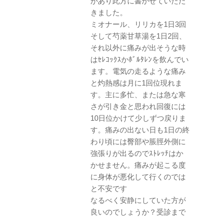
があり此方に書かせていただ
きました。
ミオナール、リリカを1日3回
そして芍薬甘草湯を1日2回、
それ以外に痛みが出そうな時
はｾﾚｺｯｸｽかﾎﾞﾙﾀﾚﾝを飲んでい
ます。電気の走るような痛み
と灼熱感は月に1回位現れま
す。主に多忙、または急な寒
さが引き金と思われ回復には
10日位かけて少しずつ戻りま
す。痛みの出ない日も1日の終
わり頃には臀部や脹脛外側に
強張りが出るのでｽﾄﾚｯﾁはか
かせません。痛みが起こる度
に身体が悪化して行くのでは
と不安です
なるべく安静にしていた方が
良いのでしょうか？受診まで