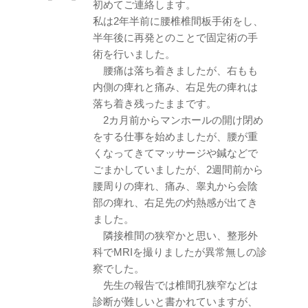
初めてご連絡します。
私は2年半前に腰椎椎間板手術をし、
半年後に再発とのことで固定術の手
術を行いました。
腰痛は落ち着きましたが、右もも
内側の痺れと痛み、右足先の痺れは
落ち着き残ったままです。
2カ月前からマンホールの開け閉め
をする仕事を始めましたが、腰が重
くなってきてマッサージや鍼などで
ごまかしていましたが、2週間前から
腰周りの痺れ、痛み、睾丸から会陰
部の痺れ、右足先の灼熱感が出てき
ました。
隣接椎間の狭窄かと思い、整形外
科でMRIを撮りましたが異常無しの診
察でした。
先生の報告では椎間孔狭窄などは
診断が難しいと書かれていますが、