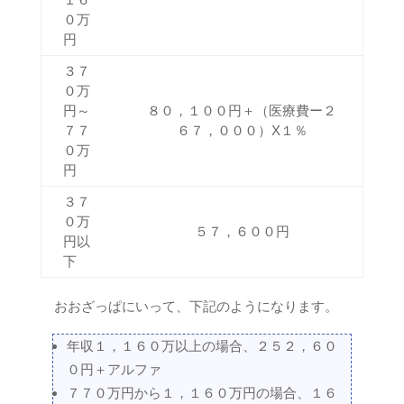
０万
円
３７
０万
円～
８０，１００円＋（医療費ー２
７７
６７，０００）X１％
０万
円
３７
０万
５７，６００円
円以
下
おおざっぱにいって、下記のようになります。
年収１，１６０万以上の場合、２５２，６０
０円＋アルファ
７７０万円から１，１６０万円の場合、１６