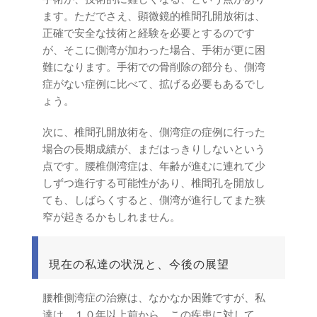
ます。ただでさえ、顕微鏡的椎間孔開放術は、
正確で安全な技術と経験を必要とするのです
が、そこに側湾が加わった場合、手術が更に困
難になります。手術での骨削除の部分も、側湾
症がない症例に比べて、拡げる必要もあるでし
ょう。
次に、椎間孔開放術を、側湾症の症例に行った
場合の長期成績が、まだはっきりしないという
点です。腰椎側湾症は、年齢が進むに連れて少
しずつ進行する可能性があり、椎間孔を開放し
ても、しばらくすると、側湾が進行してまた狭
窄が起きるかもしれません。
現在の私達の状況と、今後の展望
腰椎側湾症の治療は、なかなか困難ですが、私
達は、１０年以上前から、この疾患に対して、