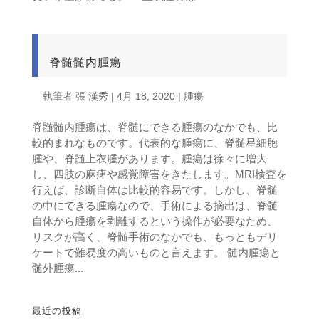
脊髄髄内腫瘍
執筆者
張 漢秀
|
4月 18, 2020
|
腫瘍
脊髄髄内腫瘍は、脊髄にできる腫瘍のなかでも、比
較的まれなものです。代表的な腫瘍に、脊髄星細胞
腫や、脊髄上衣腫があります。腫瘍は徐々に増大
し、四肢の麻痺や感覚障害をきたします。MRI検査を
行えば、診断自体は比較的容易です。しかし、脊髄
の中にできる腫瘍なので、手術による摘出は、脊髄
自体から腫瘍を剥離するという操作が必要なため、
リスクが高く、脊髄手術のなかでも、もっともデリ
ケートで難易度の高いものと言えます。 髄内腫瘍と
髄外腫瘍...
最近の投稿