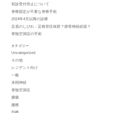
初診受付停止について
脊椎固定が不要な脊椎手術
2024年4月以降の診療
足底のしびれ：足根管症候群？腓骨神経絞扼？
脊髄空洞症の手術
カテゴリー
Uncategorized
その他
レジデント向け
一般
末梢神経
脊髄空洞症
腫瘍
腰椎
頚椎