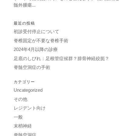
髄外腫瘍...
最近の投稿
初診受付停止について
脊椎固定が不要な脊椎手術
2024年4月以降の診療
足底のしびれ：足根管症候群？腓骨神経絞扼？
脊髄空洞症の手術
カテゴリー
Uncategorized
その他
レジデント向け
一般
末梢神経
脊髄空洞症